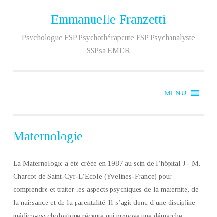
Emmanuelle Franzetti
Aller
au
Psychologue FSP Psychothérapeute FSP Psychanalyste
contenu
SSPsa EMDR
MENU
Maternologie
La Maternologie a été créée en 1987 au sein de l’hôpital J.- M.
Charcot de Saint-Cyr-L’Ecole (Yvelines-France) pour
comprendre et traiter les aspects psychiques de la maternité, de
la naissance et de la parentalité. Il s’agit donc d’une discipline
médico-psychologique récente qui propose une démarche